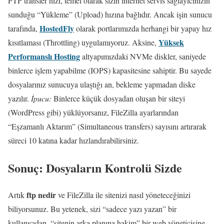
FTP transfer hızı, temel olarak sizin internet servis sağlayıcınızın
sunduğu “Yükleme” (Upload) hızına bağlıdır. Ancak işin sunucu
HostedFly
tarafında,
olarak portlarımızda herhangi bir yapay hız
Yüksek
kısıtlaması (Throttling) uygulamıyoruz. Aksine,
Performanslı Hosting
altyapımızdaki NVMe diskler, saniyede
binlerce işlem yapabilme (IOPS) kapasitesine sahiptir. Bu sayede
dosyalarınız sunucuya ulaştığı an, bekleme yapmadan diske
yazılır.
İpucu:
Binlerce küçük dosyadan oluşan bir siteyi
(WordPress gibi) yüklüyorsanız, FileZilla ayarlarından
“Eşzamanlı Aktarım” (Simultaneous transfers) sayısını artırarak
süreci 10 katına kadar hızlandırabilirsiniz.
Sonuç: Dosyaların Kontrolü Sizde
ftp nedir
Artık
ve FileZilla ile sitenizi nasıl yöneteceğinizi
biliyorsunuz. Bu yetenek, sizi “sadece yazı yazan” bir
kullanıcıdan, “sitenin arka planına hakim” bir web yöneticisine